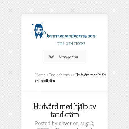
HUDVÅRD, PRODUKTER OCH
TIPS OCH TRICKS
Navigation
Home
»
Tips och tricks
»
Hudvård med hjälp
av tandkräm
Hudvård med hjälp av
tandkräm
Posted by
oliver
on aug 2,