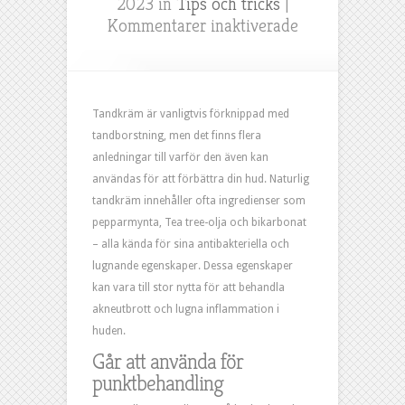
2023 in
Tips och tricks
|
för
Kommentarer inaktiverade
Hudvård
med
hjälp
av
Tandkräm är vanligtvis förknippad med
tandkräm
tandborstning, men det finns flera
anledningar till varför den även kan
användas för att förbättra din hud. Naturlig
tandkräm innehåller ofta ingredienser som
pepparmynta, Tea tree-olja och bikarbonat
– alla kända för sina antibakteriella och
lugnande egenskaper. Dessa egenskaper
kan vara till stor nytta för att behandla
akneutbrott och lugna inflammation i
huden.
Går att använda för
punktbehandling