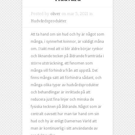
Posted by
oliver
on mar 5, 2021 in
Hudvårdsprodukter
Att ta hand om sin hud och hy är något som
många, i synnerhet kvinnor, är väldigt måna
om. I takt med att vi blir äldre börjar rynkor
och liknande tecken på åldrande framträda i
större utsträckning, ett fenomen som
många vill förhindra från att uppstå. Det
finns många sätt att förhindra sådant, och
många olika typer av hudvårdsprodukter
och behandlingar är inriktade på att
reducera just fina linjer och minska de
fysiska tecknen på åldrande. Något som är
centralt oavsett hur man tar hand om sin
hud och hy är enligt Damernas Värld att
man är kontinuerlig i sitt användande av