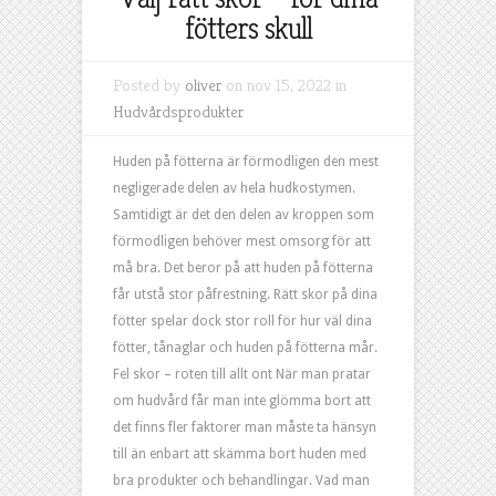
fötters skull
Posted by
oliver
on nov 15, 2022 in
Hudvårdsprodukter
Huden på fötterna är förmodligen den mest
negligerade delen av hela hudkostymen.
Samtidigt är det den delen av kroppen som
förmodligen behöver mest omsorg för att
må bra. Det beror på att huden på fötterna
får utstå stor påfrestning. Rätt skor på dina
fötter spelar dock stor roll för hur väl dina
fötter, tånaglar och huden på fötterna mår.
Fel skor – roten till allt ont När man pratar
om hudvård får man inte glömma bort att
det finns fler faktorer man måste ta hänsyn
till än enbart att skämma bort huden med
bra produkter och behandlingar. Vad man