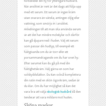
förbereder din hy för ytterligare hudvård.
När ansiktet är rent är det dags att följa upp
med ett serum. Ett serum är ingen kräm
utan snarare än vätska, antingen oljig eller
vattning, som smörjs in i ansiktet.
Anledningen till att man ska använda serum
är att det har mindre molekyler och därför
kan gå djupare ned i huden. Välj ett serum
som passar din hudtyp, till exempel ett
fuktgivande om du är torr eller ett
porsammandragande om du har oren hy.
Efter serumet kan du gå på med din
fuktighetskräm. Välj gärna en som har
solskyddsfaktor. Du kan också komplettera
din rutin med en skön ögonkräm, sedan är
du klar. Om du har möjlighet så kan det
vara bra att välja
ekologisk hudvård
då den
tenderar att vara mildare mot huden.
Sköna masker