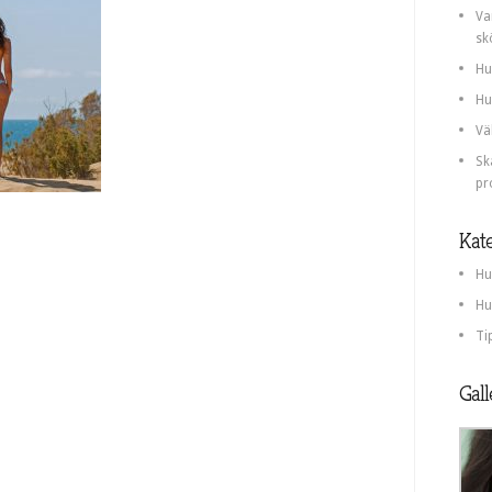
Va
sk
Hu
Hu
Vä
Sk
pr
Kate
Hu
Hu
Ti
Gall