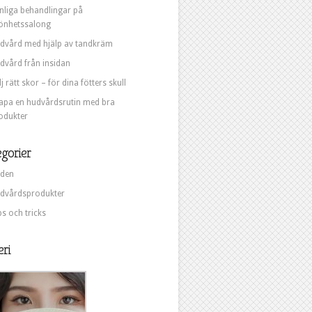
nliga behandlingar på
önhetssalong
dvård med hjälp av tandkräm
dvård från insidan
lj rätt skor – för dina fötters skull
apa en hudvårdsrutin med bra
odukter
gorier
den
dvårdsprodukter
ps och tricks
eri