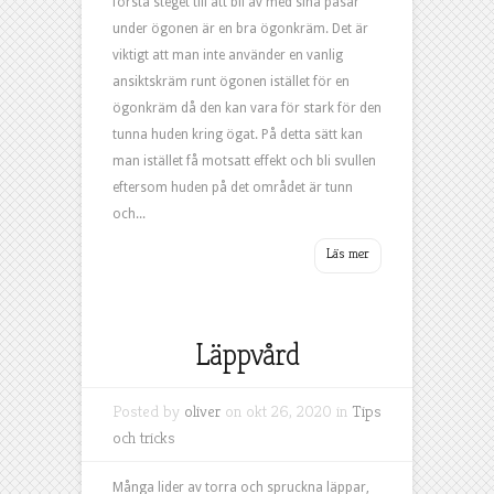
första steget till att bli av med sina påsar
under ögonen är en bra ögonkräm. Det är
viktigt att man inte använder en vanlig
ansiktskräm runt ögonen istället för en
ögonkräm då den kan vara för stark för den
tunna huden kring ögat. På detta sätt kan
man istället få motsatt effekt och bli svullen
eftersom huden på det området är tunn
och...
Läppvård
Posted by
oliver
on okt 26, 2020 in
Tips
och tricks
Många lider av torra och spruckna läppar,