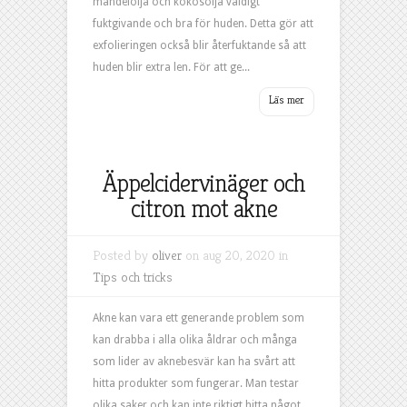
mandelolja och kokosolja väldigt
fuktgivande och bra för huden. Detta gör att
exfolieringen också blir återfuktande så att
huden blir extra len. För att ge...
Äppelcidervinäger och
citron mot akne
Posted by
oliver
on aug 20, 2020 in
Tips och tricks
Akne kan vara ett generande problem som
kan drabba i alla olika åldrar och många
som lider av aknebesvär kan ha svårt att
hitta produkter som fungerar. Man testar
olika saker och kan inte riktigt hitta något