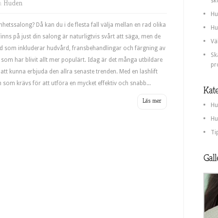
sk
in
Huden
Hu
hetssalong? Då kan du i de flesta fall välja mellan en rad olika
Hu
inns på just din salong är naturligtvis svårt att säga, men de
Vä
bud som inkluderar hudvård, fransbehandlingar och färgning av
Sk
 som har blivit allt mer populärt. Idag är det många utbildare
pr
 att kunna erbjuda den allra senaste trenden. Med en lashlift
som krävs för att utföra en mycket effektiv och snabb...
Kate
Hu
Hu
Ti
Gall