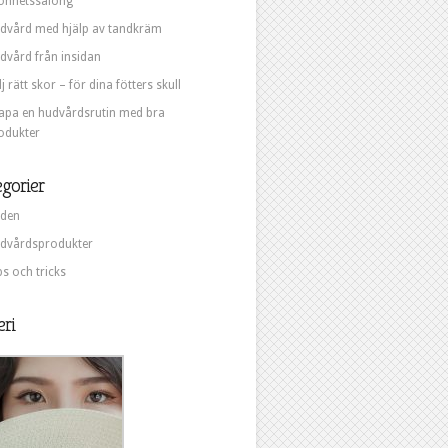
önhetssalong
dvård med hjälp av tandkräm
dvård från insidan
lj rätt skor – för dina fötters skull
apa en hudvårdsrutin med bra
odukter
gorier
den
dvårdsprodukter
ps och tricks
eri